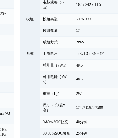
电芯规格（m
102 x 342 x 11.5
m）
333×11
模组
模组类型
VDA 390
模组数量
17
成组方式
2P6S
系统
工作电压
（371.3）316~421
总能量（kWh）
49.6
可用电能（kW
48.5
h）
重量（kg）
297
尺寸（长x宽x
1747*1167.4*280
高）
min @3
0-80％SOC快充
40分钟
,10s
30-80％SOC快充
25分钟
,10s