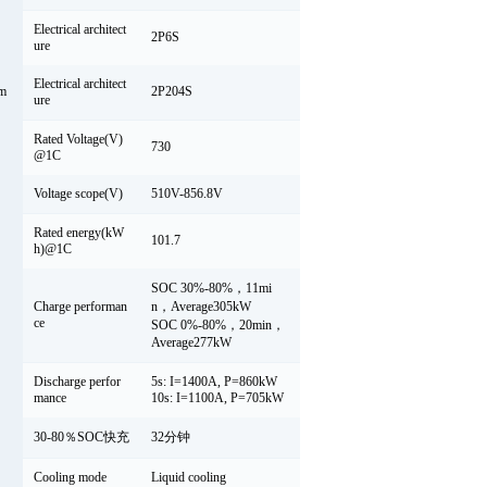
Electrical architect
2P6S
ure
Electrical architect
em
2P204S
ure
Rated Voltage(V)
730
@1C
Voltage scope(V)
510V-856.8V
Rated energy(kW
101.7
h)@1C
SOC 30%-80%，11mi
Charge performan
n，Average305kW
ce
SOC 0%-80%，20min，
Average277kW
Discharge perfor
5s: I=1400A, P=860kW
mance
10s: I=1100A, P=705kW
30-80％SOC快充
32分钟
Cooling mode
Liquid cooling