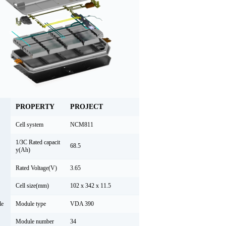
PROPERTY
PROJECT
Cell system
NCM811
1/3C Rated capacit
68.5
y(Ah)
Rated Voltage(V)
3.65
Cell size(mm)
102 x 342 x 11.5
le
Module type
VDA 390
Module number
34