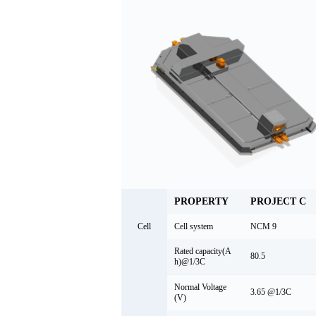
PROPERTY
PROJECT C
Cell
Cell system
NCM 9
Rated capacity(A
80.5
h)@1/3C
Normal Voltage
3.65 @1/3C
(V)