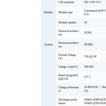
Cell size(mm)
301×110×13.3
Customized (620×
Module
Module type
8.5)
Module number
10
Electrical architect
2P20S
ure
Electrical architect
System
2P200S
ure
Normal Voltage
730 @1/3C
(V)
Voltage scope(V)
500-850
Rated energy(kW
117.2
h)@1/3C
10-80%SOC < 36
Charge performan
ce
5℃
Discharge perfor
416kW @90%SOC
mance
345kW @20%SOC