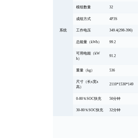
模组数量
32
成组方式
4P3S
系统
工作电压
349.4(298-396)
总能量（kWh）
99.2
可用电能（kW
91.2
h）
重量（kg）
536
尺寸（长x宽x
2110*1530*149
高）
0-80％SOC快充
50分钟
30-80％SOC快充
32分钟