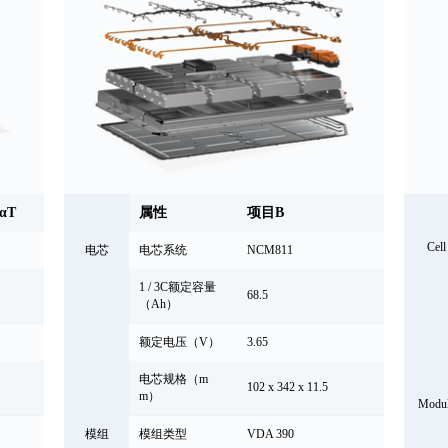
αT
属性
项目B
Cell
电芯
电芯系统
NCM811
1 / 3C额定容量
68.5
（Ah）
额定电压（V）
3.65
电芯规格（m
102 x 342 x 11.5
m）
Modu
模组
模组类型
VDA 390