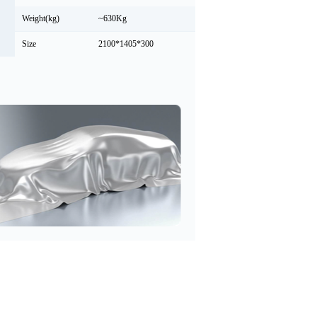
Weight(kg)
~630Kg
Size
2100*1405*300