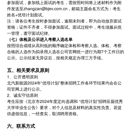
参加面试，参加线上面试的考生，需按照时间将上述材料作为附
件发送至zhangzan@bjev.com.cn，邮箱主题命名方式为：考生
姓名+优培计划面试。
注：请各位考生按时参加面试，逾期未到者，即为自动放弃面试
资格；证件不齐者，不得参加面试。面试过程中，考生须服从统
一管理，遵守面试纪律。
（七）体检及公示进入考察人选名单
按照综合成绩从高到低的顺序确定体检和考察人选。体检、考察
合格的人选作为拟录用人选在公司官网统一进行为期7个工作日的
公示。公示结束无异议后，按相关规定办理三方手续。
五、相关要求及原则
1、公开透明原则
北汽新能源2024年“优培计划”整体招聘工作各环节结果均会在公
司官网上进行公示。
2、诚实守信原则
考生应按《北京市2024年度定向选调和 “优培计划”招聘应届优秀
大学毕业生公告》要求，对个人信息及材料的真实性负责。若提
供虚假信息，一经查实，取消聘用资格。
六、联系方式