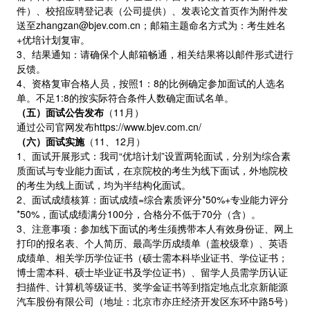
件）、校招应聘登记表（公司提供）、发表论文首页作为附件发
送至zhangzan@bjev.com.cn；邮箱主题命名方式为：考生姓名
+优培计划复审。
3、结果通知：请确保个人邮箱畅通，相关结果将以邮件形式进行
反馈。
4、资格复审合格人员，按照1：8的比例确定参加面试的人选名
单。不足1:8的按实际符合条件人数确定面试名单。
（五）面试公告发布
（11月）
通过公司官网发布https://www.bjev.com.cn/
（六）面试实施
（11、12月）
1、面试开展形式：我司“优培计划”设置两轮面试，分别为综合素
质面试与专业能力面试，在京院校的考生为线下面试，外地院校
的考生为线上面试，均为半结构化面试。
2、面试成绩核算：面试成绩=综合素质评分*50%+专业能力评分
*50%，面试成绩满分100分，合格分不低于70分（含）。
3、注意事项：参加线下面试的考生须携带本人有效身份证、网上
打印的报名表、个人简历、最高学历成绩单（盖校级章）、英语
成绩单、相关学历学位证书（硕士需本科毕业证书、学位证书；
博士需本科、硕士毕业证书及学位证书）、留学人员需学历认证
扫描件、计算机等级证书、奖学金证书等到指定地点北京新能源
汽车股份有限公司（地址：北京市亦庄经济开发区东环中路5号）