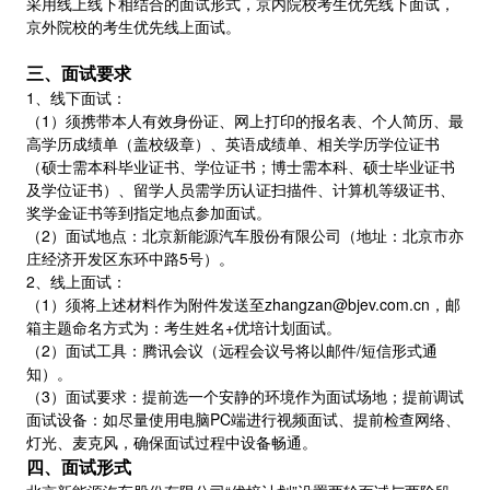
采用线上线下相结合的面试形式，京内院校考生优先线下面试，
京外院校的考生优先线上面试。
三、面试要求
1、线下面试：
（1）须携带本人有效身份证、网上打印的报名表、个人简历、最
高学历成绩单（盖校级章）、英语成绩单、相关学历学位证书
（硕士需本科毕业证书、学位证书；博士需本科、硕士毕业证书
及学位证书）、留学人员需学历认证扫描件、计算机等级证书、
奖学金证书等到指定地点参加面试。
（2）面试地点：北京新能源汽车股份有限公司（地址：北京市亦
庄经济开发区东环中路5号）。
2、线上面试：
（1）须将上述材料作为附件发送至zhangzan@bjev.com.cn，邮
箱主题命名方式为：考生姓名+优培计划面试。
（2）面试工具：腾讯会议（远程会议号将以邮件/短信形式通
知）。
（3）面试要求：提前选一个安静的环境作为面试场地；提前调试
面试设备：如尽量使用电脑PC端进行视频面试、提前检查网络、
灯光、麦克风，确保面试过程中设备畅通。
四、面试形式