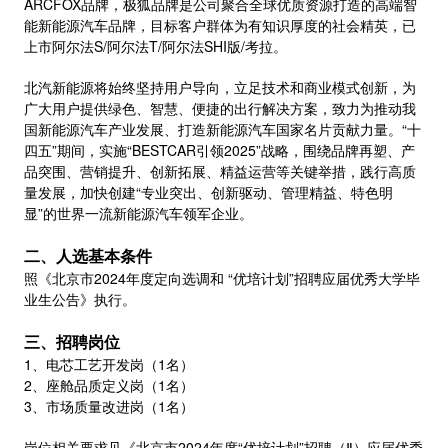
ARCFOX品牌，极狐品牌是公司聚合全球优质资源打造的高端智
能新能源汽车品牌，目标客户群体为有知识厚度的社会精英，已
上市阿尔法S/阿尔法T/阿尔法SHI版/考拉。
北汽新能源将始终坚持用户导向，立足技术和商业模式创新，为
广大用户提供绿色、智慧、便捷的出行解决方案，致力为推动我
国新能源汽车产业发展、打造新能源汽车国家名片贡献力量。“十
四五”期间，实施“BESTCAR引领2025”战略，围绕品牌再塑、产
品突围、营销提升、创新拓展、精益运营等关键举措，践行高质
量发展，加快创建“专业突出、创新驱动、管理精益、特色明
显”的世界一流新能源汽车领军企业。
二、人选基本条件
照《北京市2024年度定向选调和 “优培计划”招聘应届优秀大学毕
业生公告》执行。
三、招聘岗位
1、电芯工艺开发岗（1名）
2、座舱品质定义岗（1名）
3、市场质量改进岗（1名）
岗位相关要求见《北京市2024年度“优培计划”招聘（Ⅱ）应届优秀