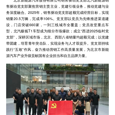
售驱动党支部聚焦营销主责主业，党建引领业务，推动党建与业
务深度融合。2025年，销售驱动党支部超额完成经营目标，实现
销量20.5万辆，完成率106%。党支部以党员为先锋推进渠道建
设，门店突破660家，一到三线城市全覆盖；党员攻坚重点车
型，北汽极狐T1车型成为细分市场爆款；成立“西进2025临时党
支部”，深耕区域市场，北京、西部八省销量均超额完成；以党建
带团建，培育青年突击队，实现业务与人才双提升。党支部持续
践行“五敢”作风，奋力推动营销工作高质量发展，为北京市新能
源汽车产业升级贡献国有企业担当和自主品牌力量。