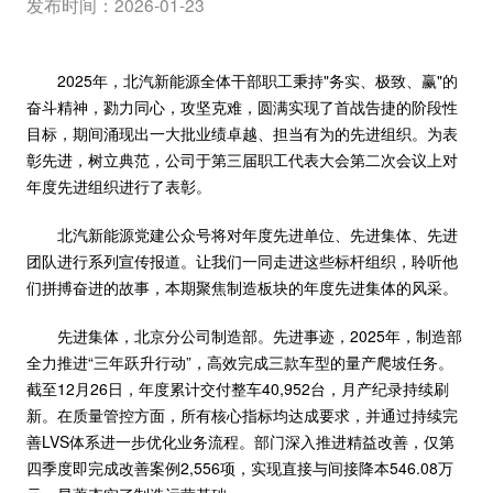
发布时间：2026-01-23
2025年，北汽新能源全体干部职工秉持"务实、极致、赢"的
奋斗精神，勠力同心，攻坚克难，圆满实现了首战告捷的阶段性
目标，期间涌现出一大批业绩卓越、担当有为的先进组织。为表
彰先进，树立典范，公司于第三届职工代表大会第二次会议上对
年度先进组织进行了表彰。
北汽新能源党建公众号将对年度先进单位、先进集体、先进
团队进行系列宣传报道。让我们一同走进这些标杆组织，聆听他
们拼搏奋进的故事，本期聚焦制造板块的年度先进集体的风采。
先进集体，北京分公司制造部。先进事迹，2025年，制造部
全力推进“三年跃升行动”，高效完成三款车型的量产爬坡任务。
截至12月26日，年度累计交付整车40,952台，月产纪录持续刷
新。在质量管控方面，所有核心指标均达成要求，并通过持续完
善LVS体系进一步优化业务流程。部门深入推进精益改善，仅第
四季度即完成改善案例2,556项，实现直接与间接降本546.08万