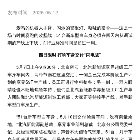
发布时间：2026-05-12
轰鸣的机器人手臂、闪烁的警报灯、嘶哑的指令——这是一
场与时间赛跑的攻坚战，51台新车型白车身必须在四天内从调试
期的产线上下线，而行业标准时间是超过一周。
四日限时 打响车身交付“闪电战”
5月7日上午9点30分，北京密云，北汽新能源享界超级工厂
车身车间内，两种节奏在这里交汇，一侧是已完成本阶段生产计
划的享界S9T生产线，员工正进行物料整备；另一侧，一群人眼
睛眨也不眨地焦急等待，他们是北汽新能源享界超级工厂生产导
入团队和北汽新能源制造工程部，大家正等待接手产线，着手新
车型白车身生产。
“51台新车型白车身，5月10日交付涂装车间，没有商量余
地。”北汽新能源副总裁、享界事业部副总裁，北京分公司党委书
记、总经理郭东栋在现场，声音不大但语气坚定。51台，对于车
身车间来说数量不多，但是本次任务面临的情况却较为复杂。享