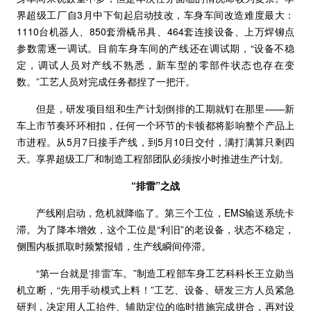
界超级工厂自3月中下旬起启动技改，车身车间改造难度最大：
1110台机器人、850套滑橇吊具、464套连接设备、上万焊铆点
参数需逐一调试。目前车身车间的产线还在调试期，“设备不稳
定，调试人员对产线不熟悉，新车型的零部件状态也存在变
数。”工艺人员对完成任务都捏了一把汗。
但是，研发项目组和生产计划倒排的工期就钉在那里——新
车上市节奏环环相扣，任何一个环节的卡顿都将影响整个产品上
市进程。从5月7日接手产线，到5月10日交付，满打满算只剩四
天。享界超级工厂和制造工程部团队必须按小时推进生产计划。
“排雷”之战
产线刚启动，危机就降临了。第三个工位，EMS输送系统卡
滞。为了降本增效，这个工位是“利旧”的老设备，状态不稳定，
侧围内板抓取时频繁报错，生产线瞬间停滞。
“第一台就是‘排雷’车。”制造工程部车身工艺科科长王立勋当
机立断，“先用手动模式上料！”工艺、设备、研发三方人员紧急
研判，决定用人工抬件、辅助定位的临时措施完成拼合，再对设