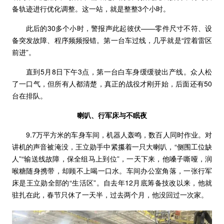
备轨迹进行优化调整。这一站，就是整整3个小时。
此后的30多个小时，警报声此起彼伏——零件尺寸不符、设
备突发故障、程序频频报错。第一台车过线，几乎就是“蹚着雷区
前进”。
直到5月8日下午3点，第一台白车身缓缓驶出产线。众人松
了一口气，但所有人都清楚，真正的战役才刚开始，后面还有50
台在排队。
喇叭、行军床与不眠夜
9.7万平方米的车身车间，机器人轰鸣，数百人同时作业。对
讲机的声音被淹没，王立勋手中紧攥着一只大喇叭，“侧围工位缺
人”“输送线故障，保全组马上到位”，一天下来，他嗓子嘶哑，润
喉糖随身携带，却顾不上喝一口水。车间办公室角落，一张行军
床是王立勋全部的“生活区”。自去年12月底筹备技改以来，他就
驻扎在此，春节只休了一天半，过去两个月，他没回过一次家。